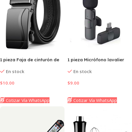
1 pieza Faja de cinturón de
1 pieza Micrófono lavalier
hombre con hebilla
ordenador
En stock
En stock
automática informal de
moda negra
$
10.00
$
9.00
Añadir Al Carrito
Añadir Al Carrito
Cotizar Vía WhatsApp
Cotizar Vía WhatsApp