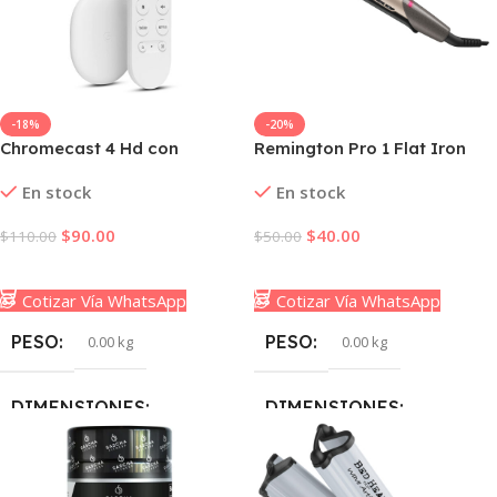
-18%
-20%
Chromecast 4 Hd con
Remington Pro 1 Flat Iron
Google Tv Android En Tu Tv
Tecnologia Color Care
En stock
En stock
Clásica
Technology
$
90.00
$
40.00
$
110.00
$
50.00
Añadir Al Carrito
Añadir Al Carrito
Cotizar Vía WhatsApp
Cotizar Vía WhatsApp
PESO
PESO
0.00 kg
0.00 kg
DIMENSIONES
DIMENSIONES
0.00 × 0.00 × 0.00 cm
0.00 × 0.00 × 0.00 cm