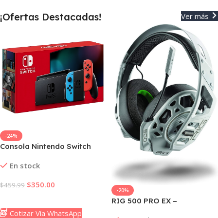
¡Ofertas Destacadas!
Ver más
-24%
Consola Nintendo Switch
Neon 32gb Japan Spec
En stock
$
350.00
$
459.99
-20%
Añadir Al Carrito
RIG 500 PRO EX –
Auriculares Gaming con
Cotizar Vía WhatsApp