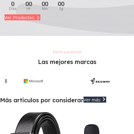
0
00
00
00
Días
Hr
Min
Sg
Ver Productos
Explora la tienda
Las mejores marcas
Más artículos por considerar
Ver más