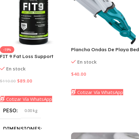
Plancha Ondas De Playa Bed
-19%
Head Hair Iron
FIT 9 Fat Loss Support
En stock
En stock
$
40.00
$
89.00
$
110.00
Añadir Al Carrito
Añadir Al Carrito
Cotizar Vía WhatsApp
Cotizar Vía WhatsApp
PESO
0.00 kg
DIMENSIONES