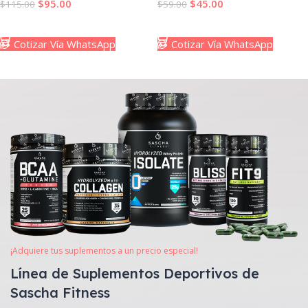
$
95.00
$
45.00
$
115.00
$
59.00
Añadir Al Carrito
Añadir Al Carrito
Cotizar Vía WhatsApp
Cotizar Vía WhatsApp
¡Adquiere tus suplementos a un precio especial!
Línea de Suplementos Deportivos de
Sascha Fitness