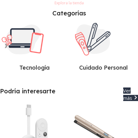
Explora la tienda
FirestickTV 4K
Categorías
Ver Producto
Tecnología
Cuidado Personal
Podría interesarte
Ver
más