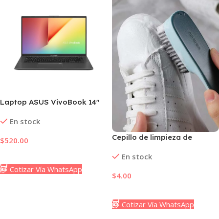
0.00 × 0.00 × 0.00 cm
Laptop ASUS VivoBook 14″
Ryzen 3 8gb ram 256gb ssd
En stock
Cepillo de limpieza de
$
520.00
zapatos
Añadir Al Carrito
En stock
Cotizar Vía WhatsApp
$
4.00
Añadir Al Carrito
Cotizar Vía WhatsApp