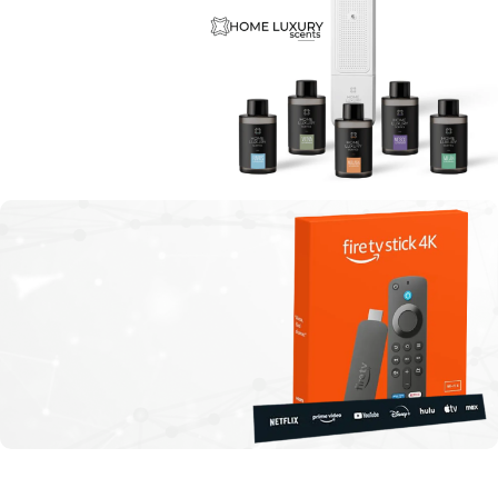
Starlink Mini
Comprar
Disfruta
¡Las mejores esencias!
Ver Producto
¡Destacado!