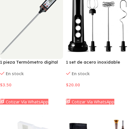
1 pieza Termómetro digital
1 set de acero inoxidable
almacenable de cocina,
leche moderno
En stock
En stock
medidor de sensor de
multifuncional eléctrico
temperatura para cocinar
Vaporizador de leche Set
$
3.50
$
20.00
alimentos, alimentos de
para casa
cocina y carne
Añadir Al Carrito
Añadir Al Carrito
Cotizar Vía WhatsApp
Cotizar Vía WhatsApp