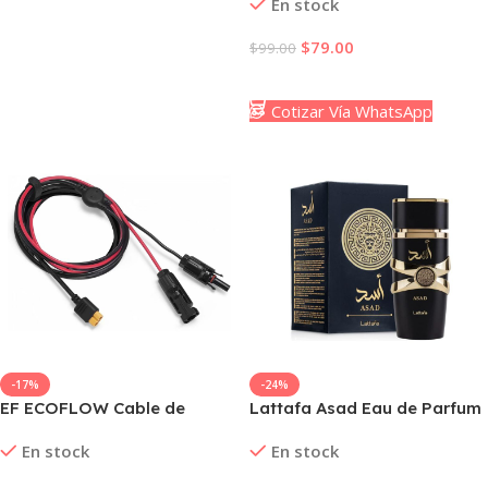
En stock
Audio Espacial 3D para Xbox
y PC
$
79.00
$
99.00
Añadir Al Carrito
Cotizar Vía WhatsApp
-17%
-24%
EF ECOFLOW Cable de
Lattafa Asad Eau de Parfum
Carga Solar – Conector
100 ml Unisex – Fragancia
En stock
En stock
Solar a Adaptador XT60i (8
Oriental Intensa y
pies / 2.5 m)
Sofisticada