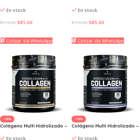
40 oz – Antiderrames,
40 oz – Antiderrames,
En stock
En stock
Aislado, con Asa y Pitillo –
Aislado, con Asa y Pitillo –
Guayaba
Moca
$
85.00
$
85.00
$
110.00
$
110.00
Añadir Al Carrito
Añadir Al Carrito
Cotizar Vía WhatsApp
Cotizar Vía WhatsApp
-19%
-19%
Colágeno Multi Hidrolizado –
Colágeno Multi Hidrolizado –
Caramel Macchiato
Chocolate
En stock
En stock