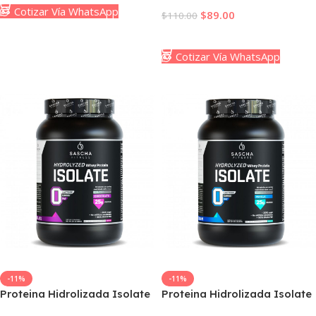
Cotizar Vía WhatsApp
$
89.00
$
110.00
Añadir Al Carrito
Cotizar Vía WhatsApp
-11%
-11%
Proteina Hidrolizada Isolate
Proteina Hidrolizada Isolate
Sascha Fitness Chocolate
Sascha Fitness Vainilla