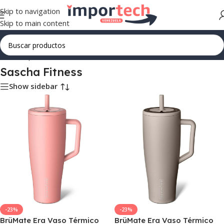
Skip to navigation
Skip to main content
Inicio
/
Suplementos
/
Sascha Fitness
Sascha Fitness
Show sidebar
-23%
-23%
BrüMate Era Vaso Térmico
BrüMate Era Vaso Térmico