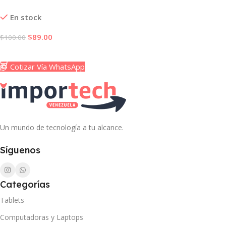
Sascha Fitness Mantequilla
En stock
de Maní
$
89.00
$
100.00
Añadir Al Carrito
Cotizar Vía WhatsApp
Un mundo de tecnología a tu alcance.
Síguenos
Categorías
Tablets
Computadoras y Laptops