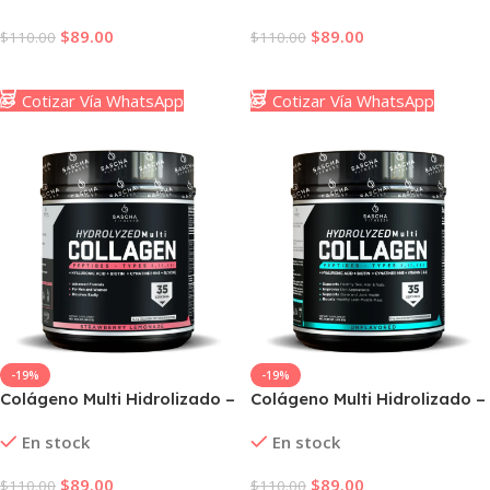
$
89.00
$
89.00
$
110.00
$
110.00
Añadir Al Carrito
Añadir Al Carrito
Cotizar Vía WhatsApp
Cotizar Vía WhatsApp
-19%
-19%
Colágeno Multi Hidrolizado –
Colágeno Multi Hidrolizado –
Limonada de Fresa
Sin Sabor
En stock
En stock
$
89.00
$
89.00
$
110.00
$
110.00