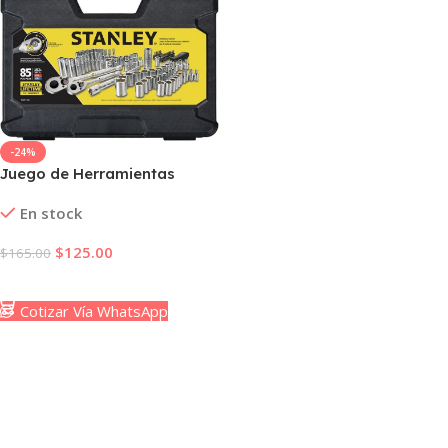
-24%
Juego de Herramientas
Mecanicas Stanley de 85
En stock
Piezas Original
$
125.00
$
165.00
Añadir Al Carrito
Cotizar Vía WhatsApp