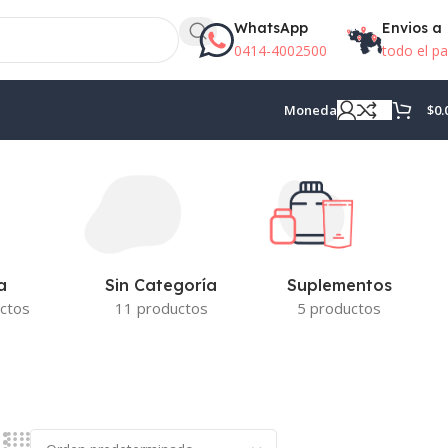
WhatsApp
Envios a
0414-4002500
todo el pa
$
0.
Moneda
Suplementos
a
Sin Categoría
5 productos
ctos
11 productos