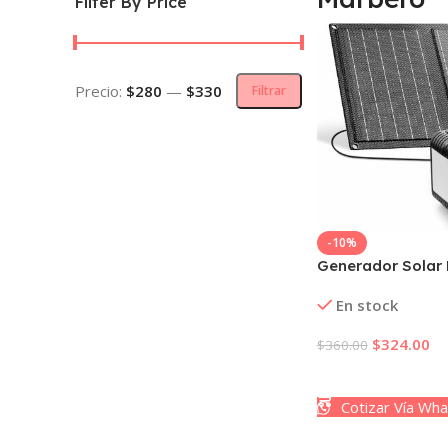
Filter By Price
Precio:
$280
—
$330
Filtrar
-10%
Generador Solar P
MARBERO M82SL2
En stock
con Panel Solar 
Estación de Ene
$
324.00
$
360.00
para Exteriores 
Añadir Al Carrito
Cotizar Vía Wh