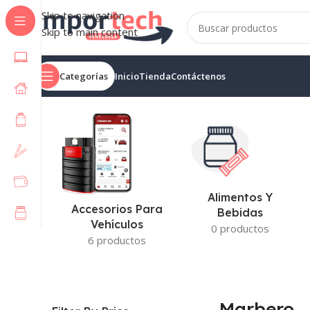
Skip to navigation
Skip to main content
Categorías
Inicio
Tienda
Contáctenos
Inicio
/
Marbero
Mostrando los 2 resultados
Alimentos Y
Accesorios Para
Bebidas
Vehículos
0 productos
6 productos
Marbero