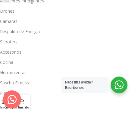
Asistentes Inteligentes
Drones
Cámaras
Respaldo de Energía
Scooters
Accesorios
Cocina
Herramientas
Sascha Fitness
Necesitas ayuda?
Escríbenos
Planchas
Secadores
Inicio
Comparar
Carrito
Maquinas de afeitar
Rizadoras
Billeteras, Bolsos y Accesorios