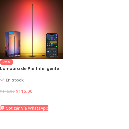
-21%
Lámpara de Pie Inteligente
Govee RGBIC – Control por
En stock
Voz y Sincronización Musical
$
115.00
$
145.00
Añadir Al Carrito
Cotizar Vía WhatsApp